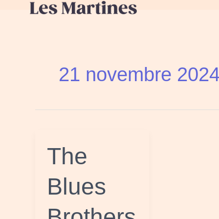
Aller
au
contenu
21 novembre 202
The
The
Blues
Brothers
Blues
Brothers